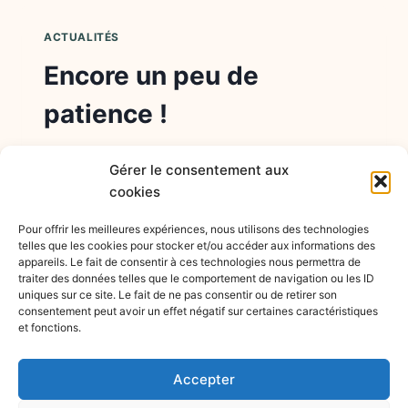
CANCERS
DE
ACTUALITÉS
LA
PEAU
Encore un peu de
patience !
Par
Thomas PERON
24 juillet 2023
Gérer le consentement aux
Bienvenue sur le site des ateliers santé. Ce
cookies
site est en construction, n’hésitez pas à
Pour offrir les meilleures expériences, nous utilisons des technologies
revenir le consulter. Vous pouvez nous
telles que les cookies pour stocker et/ou accéder aux informations des
appareils. Le fait de consentir à ces technologies nous permettra de
contacter par le formulaire de contact
traiter des données telles que le comportement de navigation ou les ID
disponible ici.
uniques sur ce site. Le fait de ne pas consentir ou de retirer son
consentement peut avoir un effet négatif sur certaines caractéristiques
ENCORE
et fonctions.
LIRE LA SUITE
UN
PEU
Accepter
DE
PATIENCE