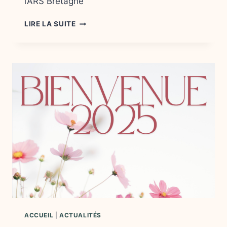
l’ARS Bretagne
CAMPAGNE
LIRE LA SUITE
DE
VACCINATION
CONTRE
LES
MÉNINGOCOQUES
B
ACCUEIL
|
ACTUALITÉS