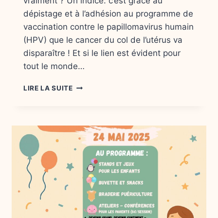
vraiment ? Un indice: c’est grâce au
dépistage et à l’adhésion au programme de
vaccination contre le papillomavirus humain
(HPV) que le cancer du col de l’utérus va
disparaître ! Et si le lien est évident pour
tout le monde…
LE
LIRE LA SUITE
DANEMARK
VA
ÉRADIQUER
LE
CANCER
DU
COL
DE
L’UTÉRUS
!