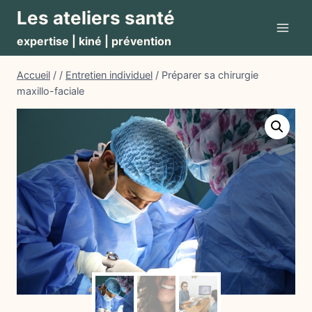
Aller
Les ateliers santé
au
expertise | kiné | prévention
contenu
Accueil
/
/
Entretien individuel
/
Préparer sa chirurgie
maxillo-faciale