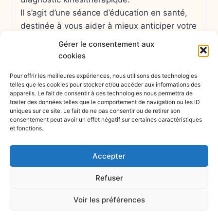
Il s’agit d’une séance d’éducation en santé,
destinée à vous aider à mieux anticiper votre
chirurgie et ses suites.
Gérer le consentement aux
cookies
Elle n’ouvre pas droit à un remboursement
par l’Assurance Maladie.
Pour offrir les meilleures expériences, nous utilisons des technologies
telles que les cookies pour stocker et/ou accéder aux informations des
appareils. Le fait de consentir à ces technologies nous permettra de
traiter des données telles que le comportement de navigation ou les ID
uniques sur ce site. Le fait de ne pas consentir ou de retirer son
consentement peut avoir un effet négatif sur certaines caractéristiques
et fonctions.
Accepter
Refuser
© 2026 Les ateliers santé |
Mentions légales
Voir les préférences
|
Politique de cookies