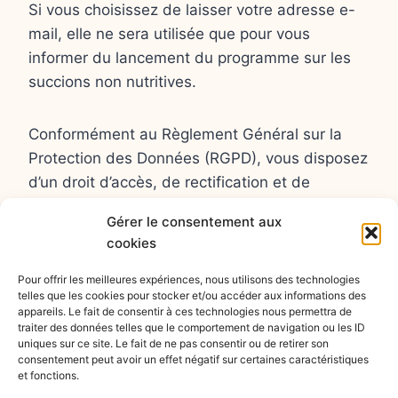
Si vous choisissez de laisser votre adresse e-
mail, elle ne sera utilisée que pour vous
informer du lancement du programme sur les
succions non nutritives.
Conformément au Règlement Général sur la
Protection des Données (RGPD), vous disposez
d’un droit d’accès, de rectification et de
suppression de vos données. Vous pouvez
Gérer le consentement aux
exercer ces droits à tout moment en écrivant à
cookies
thomas.peron@kineperon.fr
Pour offrir les meilleures expériences, nous utilisons des technologies
telles que les cookies pour stocker et/ou accéder aux informations des
Votre adresse e-mail ne sera jamais partagée
appareils. Le fait de consentir à ces technologies nous permettra de
traiter des données telles que le comportement de navigation ou les ID
avec des tiers et sera supprimée à votre
uniques sur ce site. Le fait de ne pas consentir ou de retirer son
demande ou au plus tard 2 ans après la fin de
consentement peut avoir un effet négatif sur certaines caractéristiques
et fonctions.
ce projet.