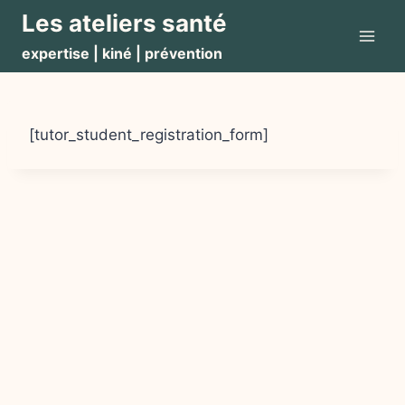
Aller
Les ateliers santé
au
expertise | kiné | prévention
contenu
[tutor_student_registration_form]